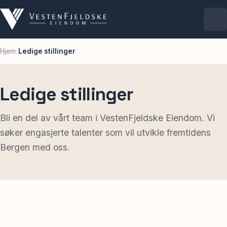
Hjem
/
Ledige stillinger
Selskapet
Eiendommer
Ledige stillinger
Ledige lokaler
Bli en del av vårt team i VestenFjeldske Eiendom. Vi
søker engasjerte talenter som vil utvikle fremtidens
Bergen med oss.
For leietakere
Aktuelt
Kontakt