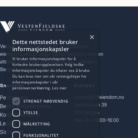
×
Dette nettstedet bruker
VestenFjeldske Eiendom er et spesialisert
informasjonskapsler
eiendomsselskap under Reitan Eiendom, med en
Vi bruker informasjonskapsler for å
attraktiv portefølje av eiendommer – primært i
forbedre brukeropplevelsen. Velg hvilke
Bergen sentrum.
informasjonskapsler du tillater oss å bruke.
Du kan lese mer om vår retningslinjer for
informasjonskapsler i vår
Snarveier
Kontakt
personvernerklæring.
Les mer
marked@vfeiendom.no
Personvern
STRENGT NØDVENDIG
Vaskerelven 39
Bestill leietakerbevis
5011 Bergen
YTELSE
Kontaktpersoner
Man–fre 08:00–16:00
Ledige lokaler
MÅLRETTING
Siste nytt
FUNKSJONALITET