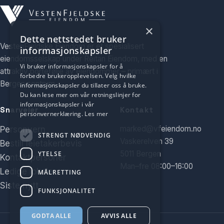
×
Dette nettstedet bruker
VestenFjeldske Eiendom er et spesialisert
informasjonskapsler
eiendomsselskap under Reitan Eiendom, med en
Vi bruker informasjonskapsler for å
attraktiv portefølje av eiendommer – primært i
forbedre brukeropplevelsen. Velg hvilke
Bergen sentrum.
informasjonskapsler du tillater oss å bruke.
Du kan lese mer om vår retningslinjer for
informasjonskapsler i vår
Snarveier
Kontakt
personvernerklæring.
Les mer
marked@vfeiendom.no
Personvern
STRENGT NØDVENDIG
Vaskerelven 39
Bestill leietakerbevis
5011 Bergen
YTELSE
Kontaktpersoner
Man–fre 08:00–16:00
Ledige lokaler
MÅLRETTING
Siste nytt
FUNKSJONALITET
GODTA ALLE
AVVIS ALLE