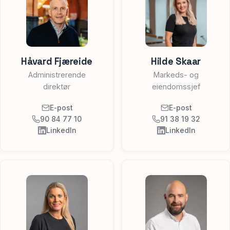
Spør oss
Håvard Fjæreide
Hilde Skaar
Administrerende
Markeds- og
direktør
eiendomssjef
E-post
E-post
90 84 77 10
91 38 19 32
LinkedIn
LinkedIn