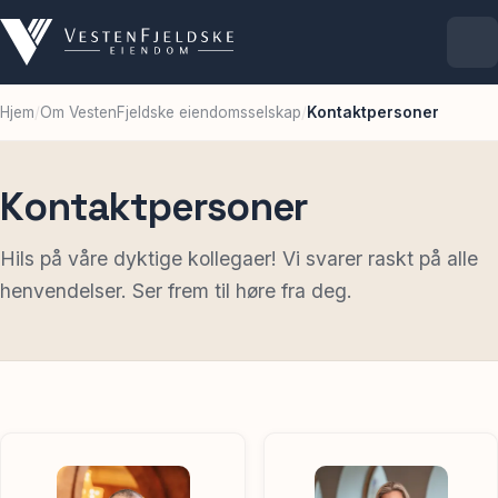
Hjem
/
Om VestenFjeldske eiendomsselskap
/
Kontaktpersoner
Selskapet
Eiendommer
Kontaktpersoner
Ledige lokaler
Hils på våre dyktige kollegaer! Vi svarer raskt på alle
henvendelser. Ser frem til høre fra deg.
For leietakere
Aktuelt
Kontakt