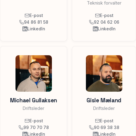
Teknisk forvalter
E-post
E-post
94 86 81 58
92 04 62 06
LinkedIn
LinkedIn
Michael Gullaksen
Gisle Mæland
Driftsleder
Driftsleder
E-post
E-post
99 70 70 78
90 69 38 38
LinkedIn
LinkedIn