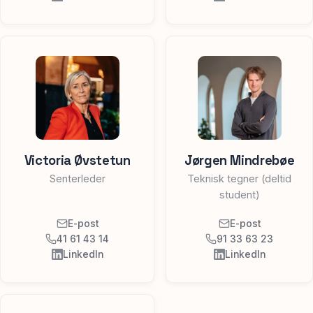
Victoria Øvstetun
Jørgen Mindrebøe
Senterleder
Teknisk tegner (deltid
student)
E-post
E-post
41 61 43 14
91 33 63 23
LinkedIn
LinkedIn