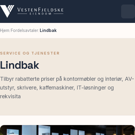
Hjem
/
Fordelsavtaler
/
Lindbak
Selskapet
Eiendommer
SERVICE OG TJENESTER
Lindbak
Ledige lokaler
Tilbyr rabatterte priser på kontormøbler og interiør, AV-
utstyr, skrivere, kaffemaskiner, IT-løsninger og
For leietakere
rekvisita
Aktuelt
Kontakt