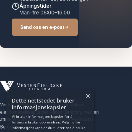
Åpningstider
Man–fre 08:00–16:00
Send oss en e-post
×
Dette nettstedet bruker
VestenFjeldske Eiendom er et spesialisert
informasjonskapsler
eiendomsselskap under Reitan Eiendom, med en
Vi bruker informasjonskapsler for å
attraktiv portefølje av eiendommer – primært i
forbedre brukeropplevelsen. Velg hvilke
Bergen sentrum.
informasjonskapsler du tillater oss å bruke.