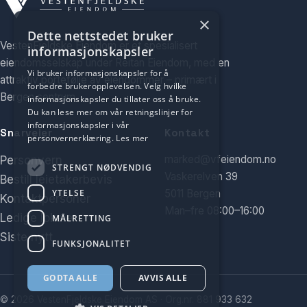
×
Dette nettstedet bruker
VestenFjeldske Eiendom er et spesialisert
informasjonskapsler
eiendomsselskap under Reitan Eiendom, med en
Vi bruker informasjonskapsler for å
attraktiv portefølje av eiendommer – primært i
forbedre brukeropplevelsen. Velg hvilke
Bergen sentrum.
informasjonskapsler du tillater oss å bruke.
Du kan lese mer om vår retningslinjer for
informasjonskapsler i vår
Snarveier
Kontakt
personvernerklæring.
Les mer
marked@vfeiendom.no
Personvern
STRENGT NØDVENDIG
Vaskerelven 39
Bestill leietakerbevis
YTELSE
5011 Bergen
Kontaktpersoner
Man–fre 08:00–16:00
Ledige lokaler
MÅLRETTING
Siste nytt
FUNKSJONALITET
GODTA ALLE
AVVIS ALLE
© 2026 VestenFjeldske Eiendom AS · Org.nr. 881 933 632