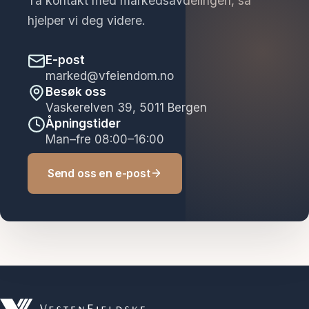
Ta kontakt med markedsavdelingen, så
hjelper vi deg videre.
E-post
marked@vfeiendom.no
Besøk oss
Vaskerelven 39, 5011 Bergen
Åpningstider
Man–fre 08:00–16:00
Send oss en e-post