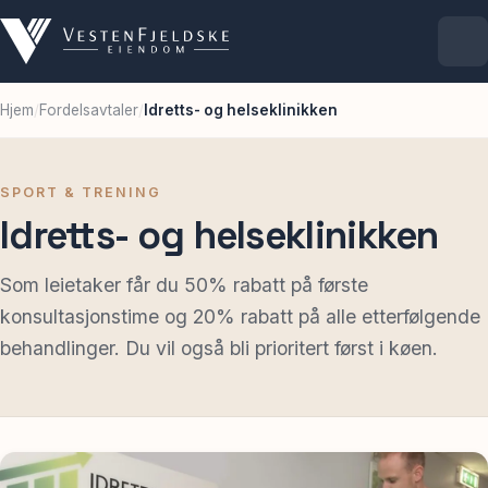
Hjem
/
Fordelsavtaler
/
Idretts- og helseklinikken
Selskapet
Eiendommer
SPORT & TRENING
Idretts- og helseklinikken
Ledige lokaler
Som leietaker får du 50% rabatt på første
konsultasjonstime og 20% rabatt på alle etterfølgende
For leietakere
behandlinger. Du vil også bli prioritert først i køen.
Aktuelt
Kontakt