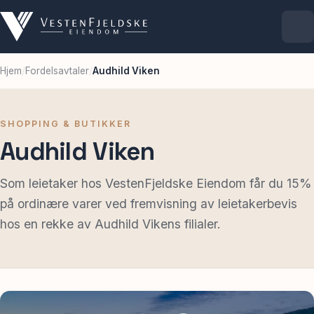
Hjem
/
Fordelsavtaler
/
Audhild Viken
Selskapet
Eiendommer
SHOPPING & BUTIKKER
Audhild Viken
Ledige lokaler
Som leietaker hos VestenFjeldske Eiendom får du 15%
på ordinære varer ved fremvisning av leietakerbevis
For leietakere
hos en rekke av Audhild Vikens filialer.
Aktuelt
Kontakt