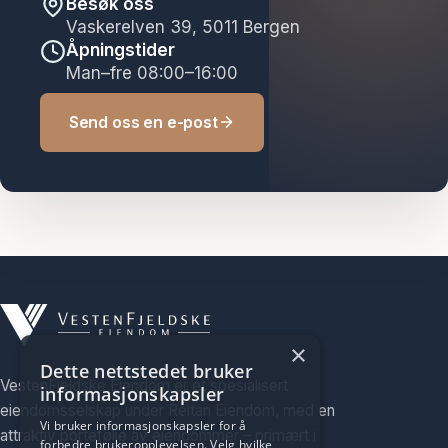
Besøk oss
Vaskerelven 39, 5011 Bergen
Åpningstider
Man–fre 08:00–16:00
Send oss en e-post
×
Dette nettstedet bruker
VestenFjeldske Eiendom er et spesialisert
informasjonskapsler
eiendomsselskap under Reitan Eiendom, med en
Vi bruker informasjonskapsler for å
attraktiv portefølje av eiendommer – primært i
forbedre brukeropplevelsen. Velg hvilke