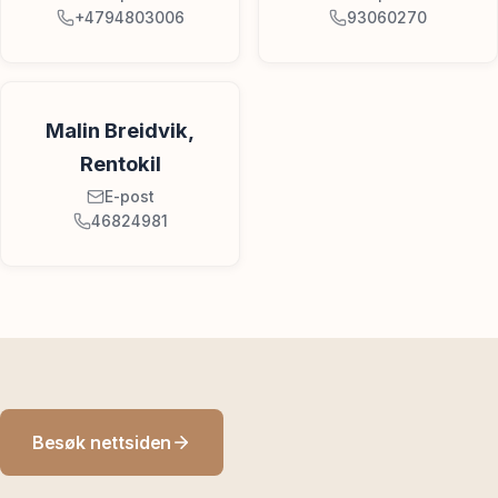
+4794803006
93060270
Malin Breidvik,
Rentokil
E-post
46824981
Besøk nettsiden