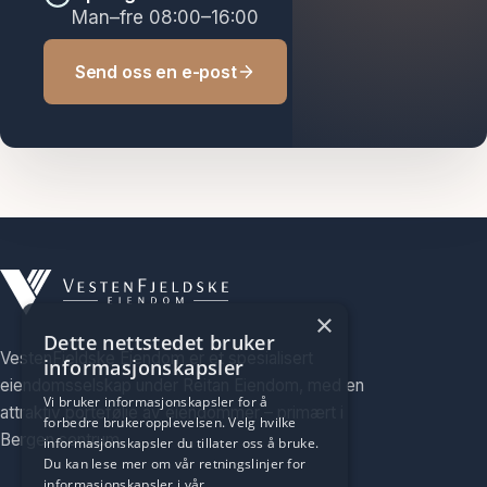
Man–fre 08:00–16:00
Send oss en e-post
×
Dette nettstedet bruker
VestenFjeldske Eiendom er et spesialisert
informasjonskapsler
eiendomsselskap under Reitan Eiendom, med en
Vi bruker informasjonskapsler for å
attraktiv portefølje av eiendommer – primært i
forbedre brukeropplevelsen. Velg hvilke
Bergen sentrum.
informasjonskapsler du tillater oss å bruke.
Du kan lese mer om vår retningslinjer for
informasjonskapsler i vår