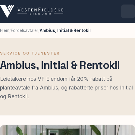
Hjem
/
Fordelsavtaler
/
Ambius, Initial & Rentokil
Selskapet
Eiendommer
SERVICE OG TJENESTER
Ambius, Initial & Rentokil
Ledige lokaler
Leietakere hos VF Eiendom får 20% rabatt på
planteavtale fra Ambius, og rabatterte priser hos Initial
For leietakere
og Rentokil.
Aktuelt
Kontakt