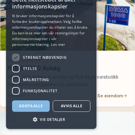
informasjonskapsler
Vi bruker informasjonskapsler for å
forbedre brukeropplevelsen. Velg hvilke
informasjonskapsler du tillater oss å bruke.
Du kan lese mer om vår retningslinjer for
informasjonskapsler i vår
personvernerklæring.
Les mer
STRENGT NØDVENDIG
BERGEN OMEGN
REMA 1000 Askøy
YTELSE
REMA 1000 Askøy er en stor og flott dagligvarebutikk
MÅLRETTING
med sentral beliggenhet på Juvikflaten.
FUNKSJONALITET
1,824 m²
Se eiendom
GODTA ALLE
AVVIS ALLE
VIS DETALJER