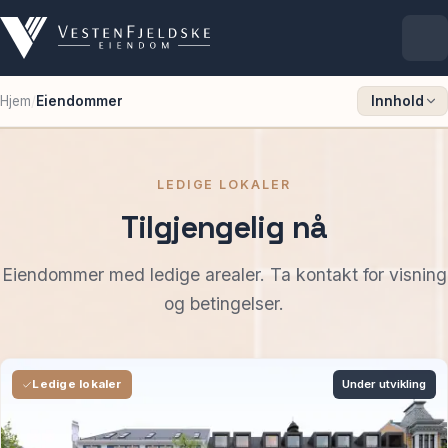
Hjem
/
Eiendommer
Innhold
Selskapet
Eiendommer
Eiendommer
LEDIGE LOKALER
Tilgjengelig nå
Ledige lokaler
Eiendommer med ledige arealer. Ta kontakt for visning
For leietakere
og betingelser.
Aktuelt
Under utvikling
Ledige lokaler
Kontakt