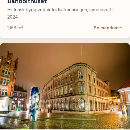
Danbolthuset
Historisk bygg ved Vetrlidsallmenningen, nyrenovert i
2024.
1,168 m²
Se eiendom