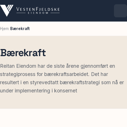
Hjem
/
Bærekraft
Selskapet
Eiendommer
Bærekraft
Ledige lokaler
Reitan Eiendom har de siste årene gjennomført en
strategiprosess for bærekraftsarbeidet. Det har
resultert i en styrevedtatt bærekraftstrategi som nå er
For leietakere
under implementering i konsernet
Aktuelt
Kontakt