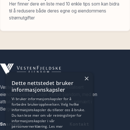
Her finner dere en liste med 10 enkle tips som kan bidra
til å redusere både deres egne og eiendommens
strømutgifter
×
Dette nettstedet bruker
VestenFjeldske Eiendom er et spesialisert
informasjonskapsler
eiendomsselskap under Reitan Eiendom, med en
Vi bruker informasjonskapsler for å
attraktiv portefølje av eiendommer – primært i
forbedre brukeropplevelsen. Velg hvilke
Bergen sentrum.
informasjonskapsler du tillater oss å bruke.
Du kan lese mer om vår retningslinjer for
informasjonskapsler i vår
Snarveier
Kontakt
personvernerklæring.
Les mer