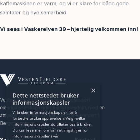
kaffemaskinen er varm, og vi er klare for både gode
samtaler og nye samarbeid.
Vi sees i Vaskerelven 39 – hjertelig velkommen inn!
×
Dette nettstedet bruker
VestenFjeldske Eiendom er et spesialisert
informasjonskapsler
eiendomsselskap under Reitan Eiendom, med en
Vi bruker informasjonskapsler for å
attraktiv portefølje av eiendommer – primært i
forbedre brukeropplevelsen. Velg hvilke
Bergen sentrum.
informasjonskapsler du tillater oss å bruke.
Du kan lese mer om vår retningslinjer for
informasjonskapsler i vår
Snarveier
Kontakt