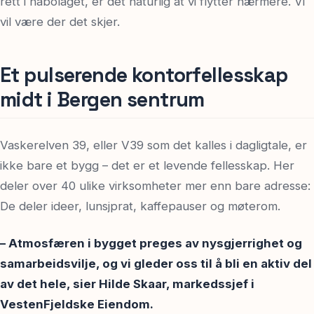
rett i nabolaget, er det naturlig at vi flytter nærmere. Vi
vil være der det skjer.
Et pulserende kontorfellesskap
midt i Bergen sentrum
Vaskerelven 39, eller V39 som det kalles i dagligtale, er
ikke bare et bygg – det er et levende fellesskap. Her
deler over 40 ulike virksomheter mer enn bare adresse:
De deler ideer, lunsjprat, kaffepauser og møterom.
– Atmosfæren i bygget preges av nysgjerrighet og
samarbeidsvilje, og vi gleder oss til å bli en aktiv del
av det hele, sier Hilde Skaar, markedssjef i
VestenFjeldske Eiendom.