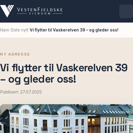
Hjem
/
Siste nytt
/
Vi flytter til Vaskerelven 39 – og gleder oss!
Selskapet
Eiendommer
NY ADRESSE
Vi flytter til Vaskerelven 39
Ledige lokaler
– og gleder oss!
For leietakere
Publisert: 27.07.2025
Aktuelt
Kontakt