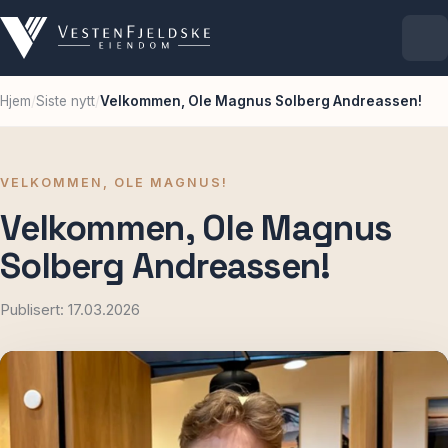
Hjem
/
Siste nytt
/
Velkommen, Ole Magnus Solberg Andreassen!
Selskapet
Eiendommer
VELKOMMEN, OLE MAGNUS!
Velkommen, Ole Magnus
Ledige lokaler
Solberg Andreassen!
For leietakere
Publisert: 17.03.2026
Aktuelt
Kontakt