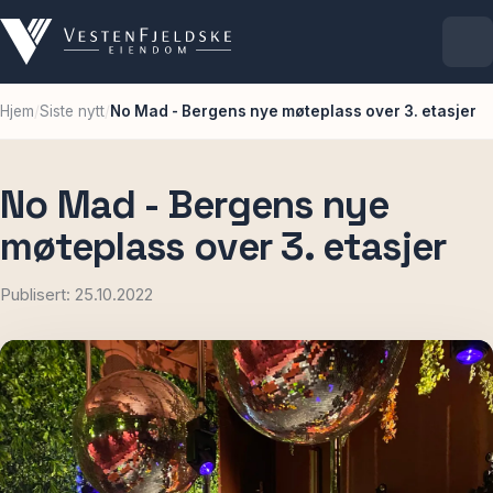
Hjem
/
Siste nytt
/
No Mad - Bergens nye møteplass over 3. etasjer
Selskapet
Eiendommer
No Mad - Bergens nye
møteplass over 3. etasjer
Ledige lokaler
Publisert: 25.10.2022
For leietakere
Aktuelt
Kontakt