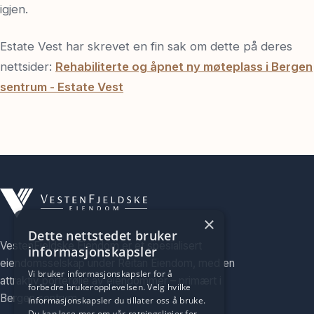
igjen.
Estate Vest har skrevet en fin sak om dette på deres
nettsider:
Rehabiliterte og åpnet ny møteplass i Bergen
sentrum - Estate Vest
×
Dette nettstedet bruker
VestenFjeldske Eiendom er et spesialisert
informasjonskapsler
eiendomsselskap under Reitan Eiendom, med en
Vi bruker informasjonskapsler for å
attraktiv portefølje av eiendommer – primært i
forbedre brukeropplevelsen. Velg hvilke
Bergen sentrum.
informasjonskapsler du tillater oss å bruke.
Du kan lese mer om vår retningslinjer for