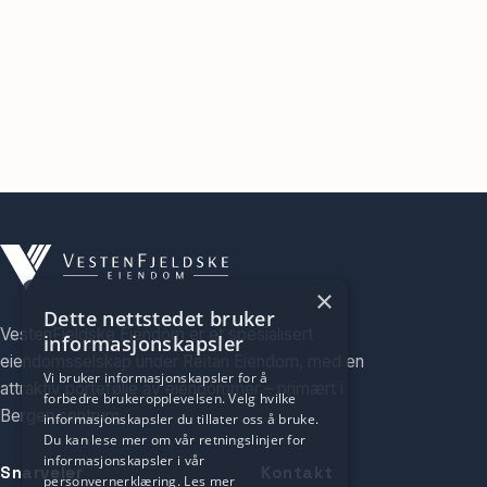
×
Dette nettstedet bruker
VestenFjeldske Eiendom er et spesialisert
informasjonskapsler
eiendomsselskap under Reitan Eiendom, med en
Vi bruker informasjonskapsler for å
attraktiv portefølje av eiendommer – primært i
forbedre brukeropplevelsen. Velg hvilke
Bergen sentrum.
informasjonskapsler du tillater oss å bruke.
Du kan lese mer om vår retningslinjer for
informasjonskapsler i vår
Snarveier
Kontakt
personvernerklæring.
Les mer