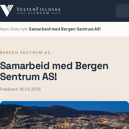
Hjem
/
Siste nytt
/
Samarbeid med Bergen Sentrum AS!
Selskapet
Eiendommer
BERGEN SENTRUM AS
Samarbeid med Bergen
Ledige lokaler
Sentrum AS!
For leietakere
Publisert: 16.04.2026
Aktuelt
Kontakt