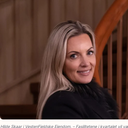
Hilde Skaar i VestenFjeldske Eiendom. – Fasilitetene i kvartalet vil