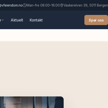
@vfeiendom.no
Man–fre 08:00–16:00
Vaskerelven 39, 5011 Bergen
e
Aktuelt
Kontakt
Spør oss