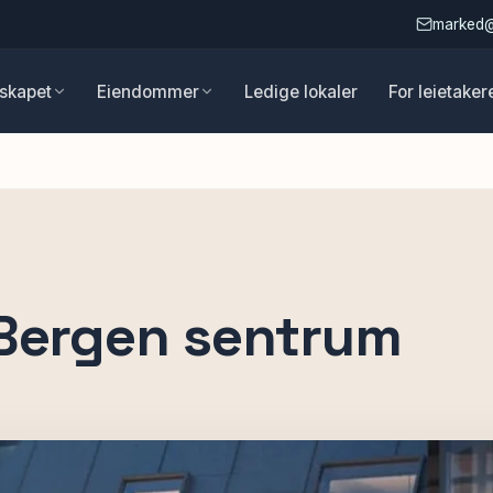
marked
skapet
Eiendommer
Ledige lokaler
For leietaker
 Bergen sentrum