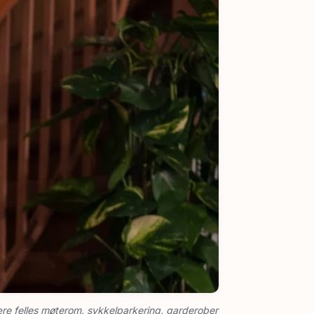
 være felles møterom, sykkelparkering, garderober