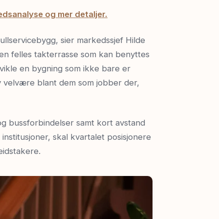
edsanalyse og mer detaljer.
fullservicebygg, sier markedssjef Hilde
en felles takterrasse som kan benyttes
utvikle en bygning som ikke bare er
 av velvære blant dem som jobber der,
 og bussforbindelser samt kort avstand
 institusjoner, skal kvartalet posisjonere
eidstakere.