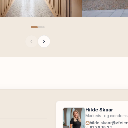
Hilde Skaar
Markeds- og eiendoms
hilde.skaar@vfeie
91 38 19 32