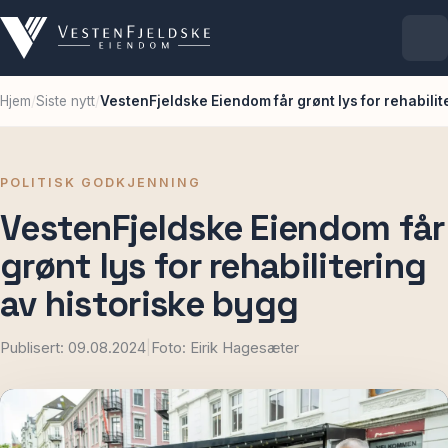
Hjem
/
Siste nytt
/
VestenFjeldske Eiendom får grønt lys for rehabilit
Selskapet
Eiendommer
POLITISK GODKJENNING
VestenFjeldske Eiendom får
Ledige lokaler
grønt lys for rehabilitering
For leietakere
av historiske bygg
Publisert: 09.08.2024
|
Foto: Eirik Hagesæter
Aktuelt
Kontakt