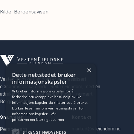
Kilde: Bergensavisen
×
Dette nettstedet bruker
VestenFjeldske Eiendom er et spesialisert
informasjonskapsler
eiendomsselskap under Reitan Eiendom, med en
Vi bruker informasjonskapsler for å
attraktiv portefølje av eiendommer – primært i
forbedre brukeropplevelsen. Velg hvilke
Bergen sentrum.
informasjonskapsler du tillater oss å bruke.
Du kan lese mer om vår retningslinjer for
informasjonskapsler i vår
Snarveier
Kontakt
personvernerklæring.
Les mer
marked@vfeiendom.no
Personvern
STRENGT NØDVENDIG