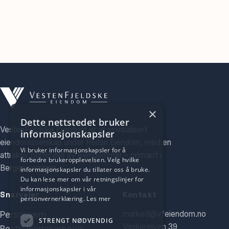
×
Dette nettstedet bruker
VestenFjeldske Eiendom er et spesialisert
informasjonskapsler
eiendomsselskap under Reitan Eiendom, med en
Vi bruker informasjonskapsler for å
attraktiv portefølje av eiendommer – primært i
forbedre brukeropplevelsen. Velg hvilke
Bergen sentrum.
informasjonskapsler du tillater oss å bruke.
Du kan lese mer om vår retningslinjer for
informasjonskapsler i vår
Snarveier
Kontakt
personvernerklæring.
Les mer
marked@vfeiendom.no
Personvern
STRENGT NØDVENDIG
Vaskerelven 39