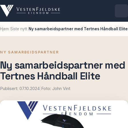
Hjem
/
Siste nytt
/
Ny samarbeidspartner med Tertnes Håndball Elite
Selskapet
Eiendommer
NY SAMARBEIDSPARTNER
Ny samarbeidspartner med
Ledige lokaler
Tertnes Håndball Elite
For leietakere
Publisert: 07.10.2024
|
Foto: John Vint
Aktuelt
Kontakt