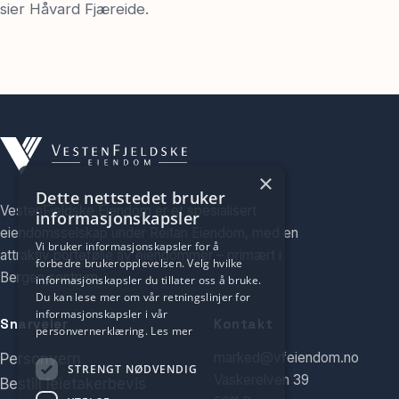
sier Håvard Fjæreide.
×
Dette nettstedet bruker
VestenFjeldske Eiendom er et spesialisert
informasjonskapsler
eiendomsselskap under Reitan Eiendom, med en
Vi bruker informasjonskapsler for å
attraktiv portefølje av eiendommer – primært i
forbedre brukeropplevelsen. Velg hvilke
Bergen sentrum.
informasjonskapsler du tillater oss å bruke.
Du kan lese mer om vår retningslinjer for
informasjonskapsler i vår
Snarveier
Kontakt
personvernerklæring.
Les mer
marked@vfeiendom.no
Personvern
STRENGT NØDVENDIG
Vaskerelven 39
Bestill leietakerbevis