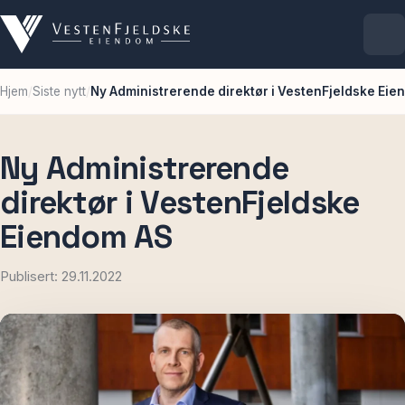
Hjem
/
Siste nytt
/
Ny Administrerende direktør i VestenFjeldske Ei
Selskapet
Eiendommer
Ny Administrerende
direktør i VestenFjeldske
Ledige lokaler
Eiendom AS
For leietakere
Publisert: 29.11.2022
Aktuelt
Kontakt