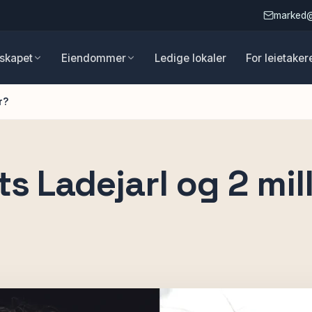
marked
skapet
Eiendommer
Ledige lokaler
For leietaker
r?
s Ladejarl og 2 mil