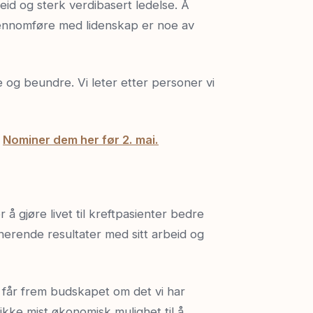
eid og sterk verdibasert ledelse. Å
gjennomføre med lidenskap er noe av
 og beundre. Vi leter etter personer vi
?
Nominer dem her før 2. mai.
å gjøre livet til kreftpasienter bedre
nerende resultater med sitt arbeid og
en får frem budskapet om det vi har
g ikke mist økonomisk mulighet til å