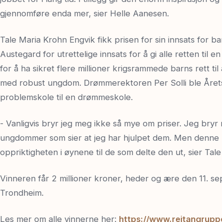
gjennomføre enda mer, sier Helle Aanesen.
Tale Maria Krohn Engvik fikk prisen for sin innsats for 
Austegard for utrettelige innsats for å gi alle retten til
for å ha sikret flere millioner krigsrammede barns rett til
med robust ungdom. Drømmerektoren Per Solli ble Årets 
problemskole til en drømmeskole.
- Vanligvis bryr jeg meg ikke så mye om priser. Jeg bry
ungdommer som sier at jeg har hjulpet dem. Men denne p
oppriktigheten i øynene til de som delte den ut, sier Tal
Vinneren får 2 millioner kroner, heder og ære den 11. 
Trondheim.
Les mer om alle vinnerne her:
https://www.reitangruppe