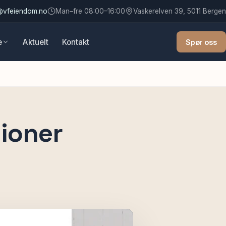
@vfeiendom.no
Man–fre 08:00–16:00
Vaskerelven 39, 5011 Bergen
e
Aktuelt
Kontakt
Spør oss
lioner