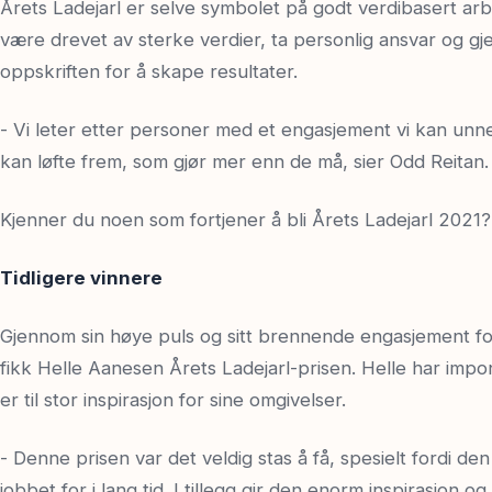
Årets Ladejarl er selve symbolet på godt verdibasert arb
være drevet av sterke verdier, ta personlig ansvar og 
oppskriften for å skape resultater.
- Vi leter etter personer med et engasjement vi kan unne
kan løfte frem, som gjør mer enn de må, sier Odd Reitan.
Kjenner du noen som fortjener å bli Årets Ladejarl 2021
Tidligere vinnere
Gjennom sin høye puls og sitt brennende engasjement for 
fikk Helle Aanesen Årets Ladejarl-prisen. Helle har impo
er til stor inspirasjon for sine omgivelser.
- Denne prisen var det veldig stas å få, spesielt fordi d
jobbet for i lang tid. I tillegg gir den enorm inspirasjon o