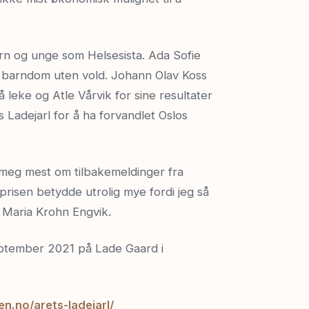
barn og unge som Helsesista. Ada Sofie
 en barndom uten vold. Johann Olav Koss
 å leke og Atle Vårvik for sine resultater
Ladejarl for å ha forvandlet Oslos
r meg mest om tilbakemeldinger fra
risen betydde utrolig mye fordi jeg så
e Maria Krohn Engvik.
september 2021 på Lade Gaard i
n.no/arets-ladejarl/