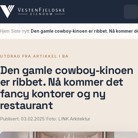
Hjem
/
Siste nytt
/
Den gamle cowboy-kinoen er ribbet. Nå kommer de
Selskapet
Eiendommer
UTDRAG FRA ARTIKKEL I BA
Den gamle cowboy-kinoen
Ledige lokaler
er ribbet. Nå kommer det
For leietakere
fancy kontorer og ny
restaurant
Aktuelt
Publisert: 03.02.2025
|
Foto: LINK Arkitektur
Kontakt