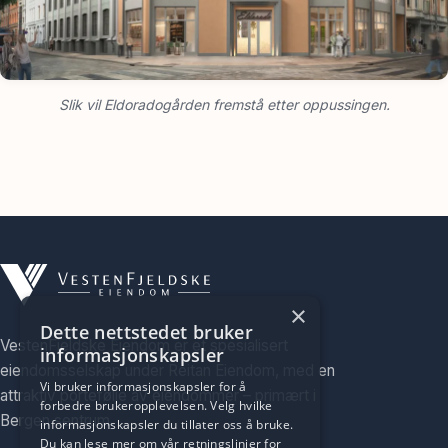
Slik vil Eldoradogården fremstå etter oppussingen.
×
Dette nettstedet bruker
VestenFjeldske Eiendom er et spesialisert
informasjonskapsler
eiendomsselskap under Reitan Eiendom, med en
Vi bruker informasjonskapsler for å
attraktiv portefølje av eiendommer – primært i
forbedre brukeropplevelsen. Velg hvilke
Bergen sentrum.
informasjonskapsler du tillater oss å bruke.
Du kan lese mer om vår retningslinjer for