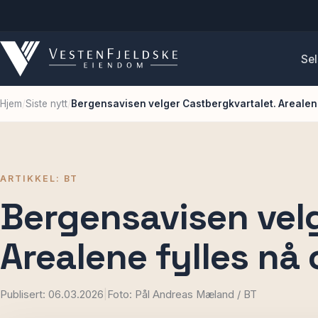
Sel
Hjem
/
Siste nytt
/
Bergensavisen velger Castbergkvartalet. Arealene
ARTIKKEL: BT
Bergensavisen velg
Arealene fylles nå
Publisert: 06.03.2026
|
Foto: Pål Andreas Mæland / BT