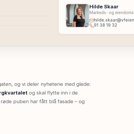
Hilde Skaar
Markeds- og eiendoms
hilde.skaar@vfeie
91 38 19 32
gaten, og vi deler nyhetene med glede:
gkvartalet
og skal flytte inn i de
 røde puben har fått blå fasade – og