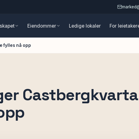
marked
skapet
Eiendommer
Ledige lokaler
For leietaker
 fylles nå opp
er Castbergkvartal
 opp