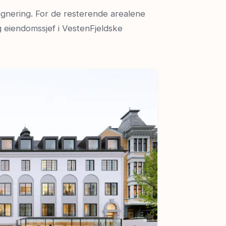
ignering. For de resterende arealene
 eiendomssjef i VestenFjeldske