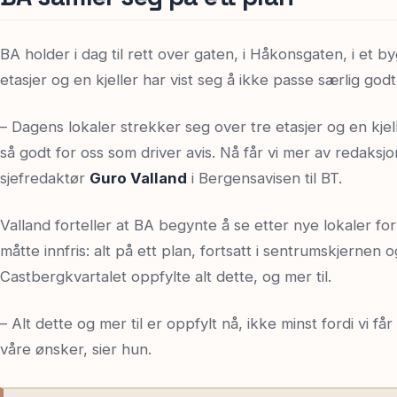
BA holder i dag til rett over gaten, i Håkonsgaten, i et 
etasjer og en kjeller har vist seg å ikke passe særlig go
– Dagens lokaler strekker seg over tre etasjer og en kje
så godt for oss som driver avis. Nå får vi mer av redaksjo
sjefredaktør
Guro Valland
i Bergensavisen til BT.
Valland forteller at BA begynte å se etter nye lokaler for
måtte innfris: alt på ett plan, fortsatt i sentrumskjernen og
Castbergkvartalet oppfylte alt dette, og mer til.
– Alt dette og mer til er oppfylt nå, ikke minst fordi vi få
våre ønsker, sier hun.