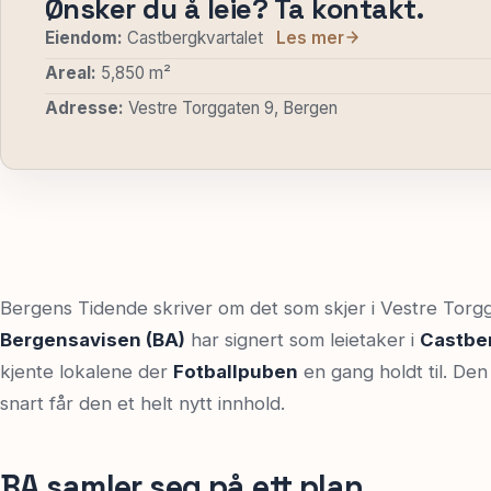
Ønsker du å leie? Ta kontakt.
Eiendom:
Castbergkvartalet
Les mer
Areal:
5,850 m²
Adresse:
Vestre Torggaten 9, Bergen
Bergens Tidende skriver om det som skjer i Vestre Torg
Bergensavisen (BA)
har signert som leietaker i
Castber
kjente lokalene der
Fotballpuben
en gang holdt til. Den
snart får den et helt nytt innhold.
BA samler seg på ett plan