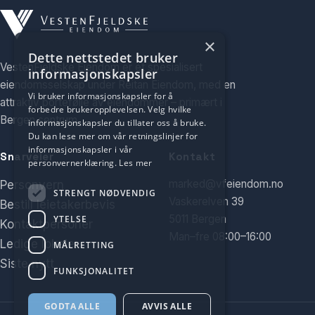
×
Dette nettstedet bruker
VestenFjeldske Eiendom er et spesialisert
informasjonskapsler
eiendomsselskap under Reitan Eiendom, med en
Vi bruker informasjonskapsler for å
attraktiv portefølje av eiendommer – primært i
forbedre brukeropplevelsen. Velg hvilke
Bergen sentrum.
informasjonskapsler du tillater oss å bruke.
Du kan lese mer om vår retningslinjer for
informasjonskapsler i vår
Snarveier
Kontakt
personvernerklæring.
Les mer
marked@vfeiendom.no
Personvern
STRENGT NØDVENDIG
Vaskerelven 39
Bestill leietakerbevis
5011 Bergen
YTELSE
Kontaktpersoner
Man–fre 08:00–16:00
Ledige lokaler
MÅLRETTING
Siste nytt
FUNKSJONALITET
GODTA ALLE
AVVIS ALLE