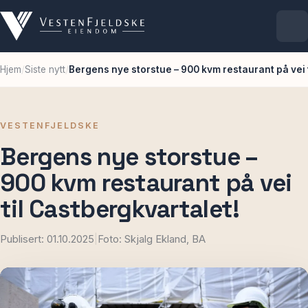
Hjem
/
Siste nytt
/
Bergens nye storstue – 900 kvm restaurant på vei 
Selskapet
Eiendommer
VESTENFJELDSKE
Bergens nye storstue –
Ledige lokaler
900 kvm restaurant på vei
For leietakere
til Castbergkvartalet!
Publisert: 01.10.2025
|
Foto: Skjalg Ekland, BA
Aktuelt
Kontakt