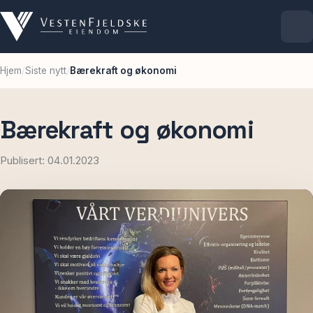
Hjem
/
Siste nytt
/
Bærekraft og økonomi
Selskapet
Eiendommer
Bærekraft og økonomi
Publisert: 04.01.2023
Ledige lokaler
For leietakere
Aktuelt
Kontakt