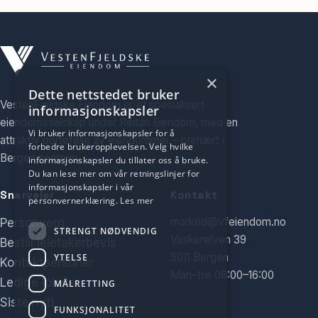
×
Dette nettstedet bruker
VestenFjeldske Eiendom er et spesialisert
informasjonskapsler
eiendomsselskap under Reitan Eiendom, med en
Vi bruker informasjonskapsler for å
attraktiv portefølje av eiendommer – primært i
forbedre brukeropplevelsen. Velg hvilke
Bergen sentrum.
informasjonskapsler du tillater oss å bruke.
Du kan lese mer om vår retningslinjer for
informasjonskapsler i vår
Snarveier
Kontakt
personvernerklæring.
Les mer
marked@vfeiendom.no
Personvern
STRENGT NØDVENDIG
Vaskerelven 39
Bestill leietakerbevis
5011 Bergen
YTELSE
Kontaktpersoner
Man–fre 08:00–16:00
Ledige lokaler
MÅLRETTING
Siste nytt
FUNKSJONALITET