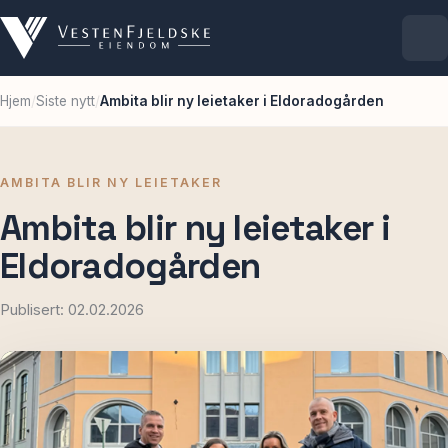
Hjem
/
Siste nytt
/
Ambita blir ny leietaker i Eldoradogården
Selskapet
Eiendommer
AMBITA BLIR NY LEIETAKER
Ambita blir ny leietaker i
Ledige lokaler
Eldoradogården
For leietakere
Publisert: 02.02.2026
Aktuelt
Kontakt