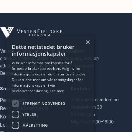
×
Dette nettstedet bruker
VestenFjeldske Eiendom er et spesialisert
informasjonskapsler
eiendomsselskap under Reitan Eiendom, med en
Vi bruker informasjonskapsler for å
attraktiv portefølje av eiendommer – primært i
forbedre brukeropplevelsen. Velg hvilke
Bergen sentrum.
informasjonskapsler du tillater oss å bruke.
Du kan lese mer om vår retningslinjer for
informasjonskapsler i vår
Snarveier
Kontakt
personvernerklæring.
Les mer
marked@vfeiendom.no
Personvern
STRENGT NØDVENDIG
Vaskerelven 39
Bestill leietakerbevis
5011 Bergen
YTELSE
Kontaktpersoner
Man–fre 08:00–16:00
Ledige lokaler
MÅLRETTING