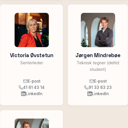
Victoria Øvstetun
Jørgen Mindrebøe
Senterleder
Teknisk tegner (deltid
student)
E-post
E-post
41 61 43 14
91 33 63 23
LinkedIn
LinkedIn