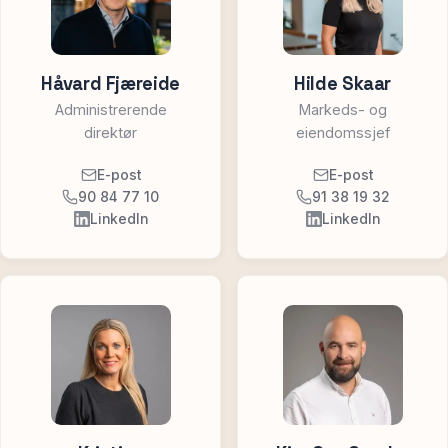
Håvard Fjæreide
Hilde Skaar
Administrerende
Markeds- og
direktør
eiendomssjef
E-post
E-post
90 84 77 10
91 38 19 32
LinkedIn
LinkedIn