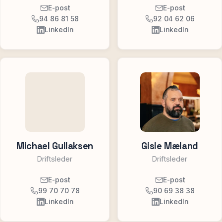
E-post
E-post
94 86 81 58
92 04 62 06
LinkedIn
LinkedIn
Michael Gullaksen
Gisle Mæland
Driftsleder
Driftsleder
E-post
E-post
99 70 70 78
90 69 38 38
LinkedIn
LinkedIn