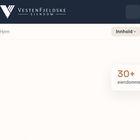
Hjem
Innhold
Selskapet
Eiendommer
30+
Ledige lokaler
eiendomme
For leietakere
Aktuelt
Kontakt