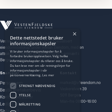
×
Dette nettstedet bruker
VestenFjeldske Eiendom er et spesialisert
informasjonskapsler
eiendomsselskap under Reitan Eiendom, med en
Vi bruker informasjonskapsler for å
attraktiv portefølje av eiendommer – primært i
forbedre brukeropplevelsen. Velg hvilke
Bergen sentrum.
informasjonskapsler du tillater oss å bruke.
Du kan lese mer om vår retningslinjer for
informasjonskapsler i vår
Snarveier
Kontakt
personvernerklæring.
Les mer
marked@vfeiendom.no
Personvern
STRENGT NØDVENDIG
Vaskerelven 39
Bestill leietakerbevis
5011 Bergen
YTELSE
Kontaktpersoner
Man–fre 08:00–16:00
Ledige lokaler
MÅLRETTING
Siste nytt